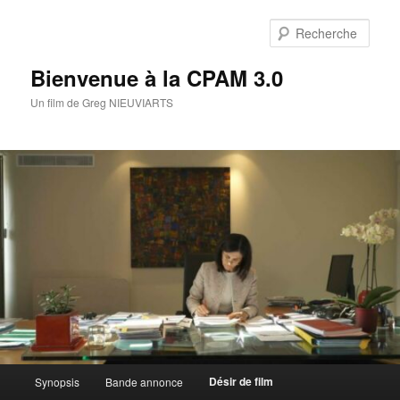
Aller
au
Rech
contenu
principal
Bienvenue à la CPAM 3.0
Un film de Greg NIEUVIARTS
Menu
Désir de film
Synopsis
Bande annonce
principal