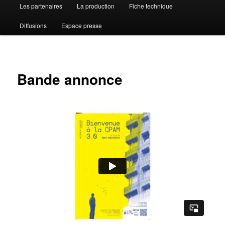
Les partenaires
La production
Fiche technique
Diffusions
Espace presse
Bande annonce