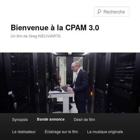
Aller
au
Rech
contenu
principal
Bienvenue à la CPAM 3.0
Un film de Greg NIEUVIARTS
Menu
Bande annonce
Synopsis
Désir de film
principal
Le réalisateur
Éclairage sur le film
La musique originale